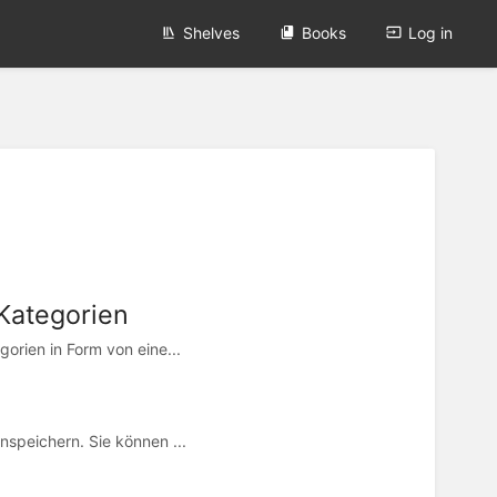
Shelves
Books
Log in
Kategorien
orien in Form von eine...
nspeichern. Sie können ...