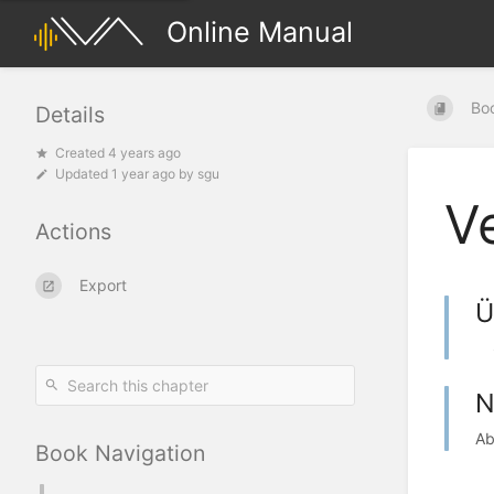
Online Manual
Bo
Details
Created 4 years ago
Updated
1 year ago
by
sgu
Ve
Actions
Export
Ü
Si
N
Ab
Book Navigation